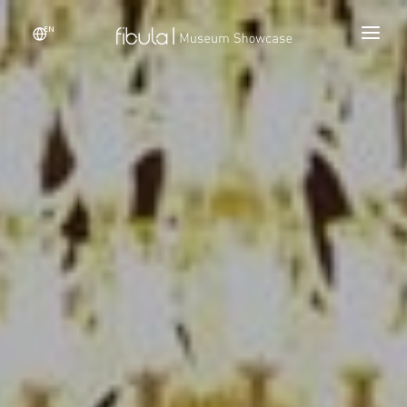
EN
ANA SAYFA
PROJELER
ÜRÜNLER
TEKNOLOJİLER
BİZ KİMİZ
İLETİŞİM