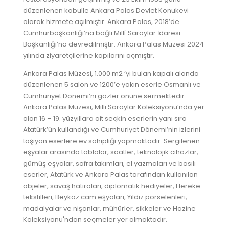
düzenlenen kabulle Ankara Palas Devlet Konukevi
olarak hizmete açılmıştır. Ankara Palas, 2018’de
Cumhurbaşkanlığı’na bağlı Millî Saraylar İdaresi
Başkanlığı’na devredilmiştir. Ankara Palas Müzesi 2024
yılında ziyaretçilerine kapılarını açmıştır.
Ankara Palas Müzesi, 1.000 m2 ’yi bulan kapalı alanda
düzenlenen 5 salon ve 1200’e yakın eserle Osmanlı ve
Cumhuriyet Dönemi’ni gözler önüne sermektedir.
Ankara Palas Müzesi, Milli Saraylar Koleksiyonu’nda yer
alan 16 – 19. yüzyıllara ait seçkin eserlerin yanı sıra
Atatürk’ün kullandığı ve Cumhuriyet Dönemi’nin izlerini
taşıyan eserlere ev sahipliği yapmaktadır. Sergilenen
eşyalar arasında tablolar, saatler, teknolojik cihazlar,
gümüş eşyalar, sofra takımları, el yazmaları ve basılı
eserler, Atatürk ve Ankara Palas tarafından kullanılan
objeler, savaş hatıraları, diplomatik hediyeler, Hereke
tekstilleri, Beykoz cam eşyaları, Yıldız porselenleri,
madalyalar ve nişanlar, mühürler, sikkeler ve Hazine
Koleksiyonu'ndan seçmeler yer almaktadır.