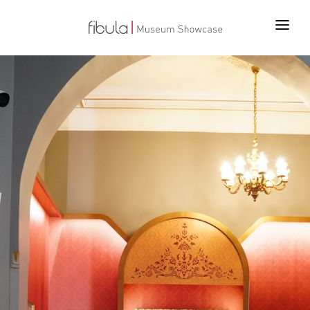
ANA SAYFA
PROJELER
ÜRÜNLER
TEKNOLOJİLER
BİZ KİMİZ
İLETİŞİM