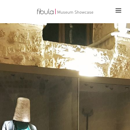
ANA SAYFA
PROJELER
ÜRÜNLER
TEKNOLOJİLER
BİZ KİMİZ
İLETİŞİM