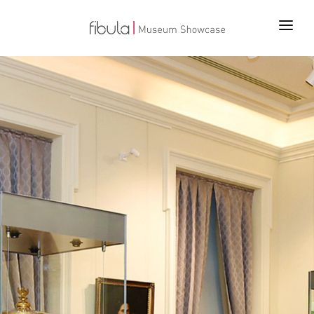
ANA SAYFA
PROJELER
ÜRÜNLER
TEKNOLOJİLER
BİZ KİMİZ
İLETİŞİM