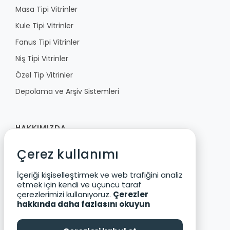
Masa Tipi Vitrinler
Kule Tipi Vitrinler
Fanus Tipi Vitrinler
Niş Tipi Vitrinler
Özel Tip Vitrinler
Depolama ve Arşiv Sistemleri
HAKKIMIZDA
Çerez kullanımı
Fibula
Vizyon ve Değerler
İçeriği kişiselleştirmek ve web trafiğini analiz
etmek için kendi ve üçüncü taraf
Ürün Geliştirme
çerezlerimizi kullanıyoruz.
Çerezler
Çevre ve Güvenlik
hakkında daha fazlasını okuyun
Katalog