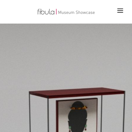
ANA SAYFA
PROJELER
ÜRÜNLER
TEKNOLOJİLER
BİZ KİMİZ
İLETİŞİM