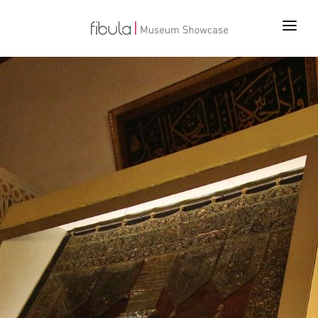
ANA SAYFA
PROJELER
ÜRÜNLER
TEKNOLOJİLER
BİZ KİMİZ
İLETİŞİM