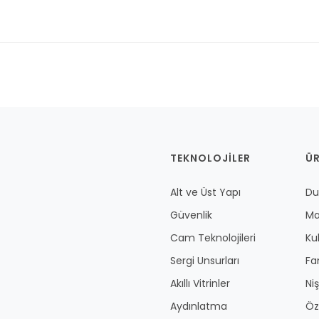
TEKNOLOJILER
Ü
Alt ve Üst Yapı
Duv
Güvenlik
Ma
Cam Teknolojileri
Kul
Sergi Unsurları
Fan
Akıllı Vitrinler
Niş
Aydınlatma
Öze