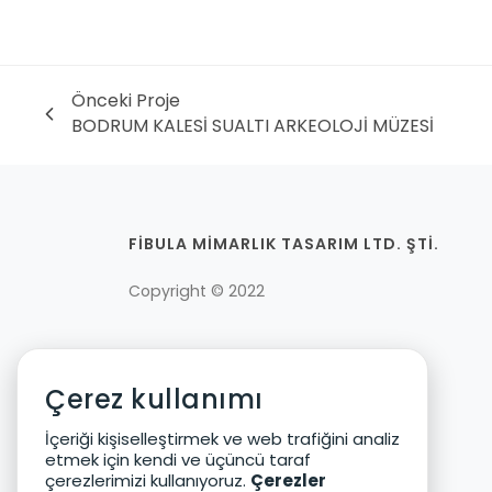
Önceki Proje
BODRUM KALESİ SUALTI ARKEOLOJİ MÜZESİ
FİBULA MİMARLIK TASARIM LTD. ŞTİ.
Copyright © 2022
Çerez Politikası
Çerez kullanımı
Genel Aydınlatma Metni
İçeriği kişiselleştirmek ve web trafiğini analiz
KVKK Politikası
etmek için kendi ve üçüncü taraf
KVKK Başvuru Formu
çerezlerimizi kullanıyoruz.
Çerezler