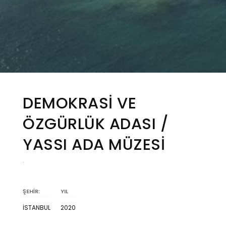
DEMOKRASİ VE
ÖZGÜRLÜK ADASI /
YASSI ADA MÜZESİ
.
ŞEHİR:
YIL
İSTANBUL
2020