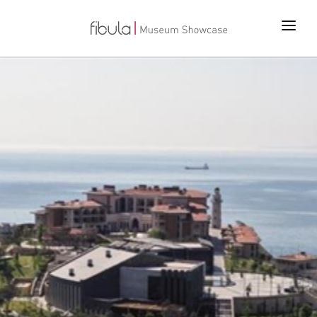
ANA SAYFA
PROJELER
ÜRÜNLER
TEKNOLOJİLER
BİZ KİMİZ
İLETİŞİM