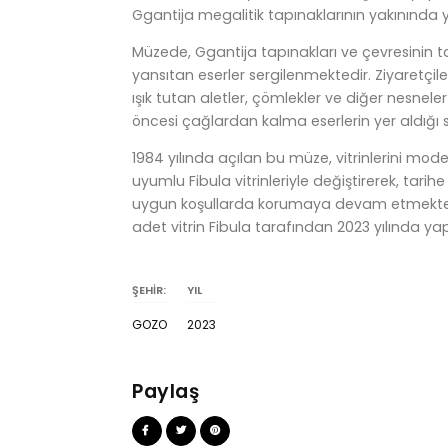
Ggantija megalitik tapınaklarının yakınında 
Müzede, Ggantija tapınakları ve çevresinin tar
yansıtan eserler sergilenmektedir. Ziyaretçi
ışık tutan aletler, çömlekler ve diğer nesnele
öncesi çağlardan kalma eserlerin yer aldığı s
1984 yılında açılan bu müze, vitrinlerini moder
uyumlu Fibula vitrinleriyle değiştirerek, tarihe
uygun koşullarda korumaya devam etmekted
adet vitrin Fibula tarafından 2023 yılında yapı
ŞEHİR:
YIL
GOZO
2023
Paylaş