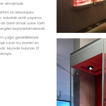
yer almaktadır.
ihini ve arkeolojisini
ler, adadaki antik yaşama
r de dahil olmak üzere tarih
ergileri keşfedebilmektedir.
n çağın gereklilikleriyle
 ışık tutan bu eserleri en
ir. Müzede bulunan 21
lmıştır.