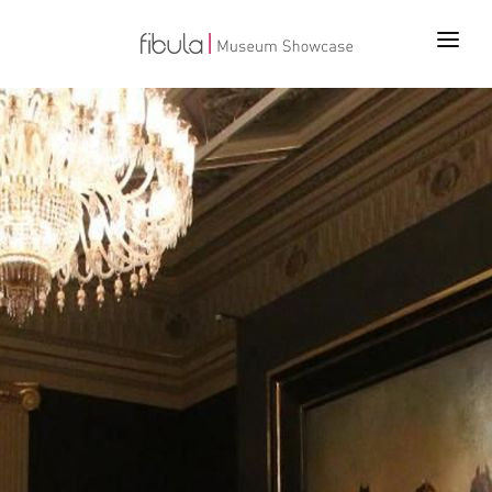
ANA SAYFA
PROJELER
ÜRÜNLER
TEKNOLOJİLER
BİZ KİMİZ
İLETİŞİM