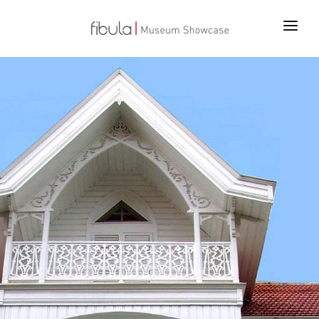
ANA SAYFA
PROJELER
ÜRÜNLER
TEKNOLOJİLER
BİZ KİMİZ
İLETİŞİM