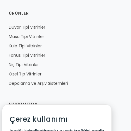
ÜRÜNLER
Duvar Tipi Vitrinler
Masa Tipi Vitrinler
Kule Tipi Vitrinler
Fanus Tipi Vitrinler
Niş Tipi Vitrinler
Özel Tip Vitrinler
Depolama ve Arşiv Sistemleri
HAKKIMIZDA
Çerez kullanımı
Fibula
Vizyon ve Değerler
İçeriği kişiselleştirmek ve web trafiğini analiz