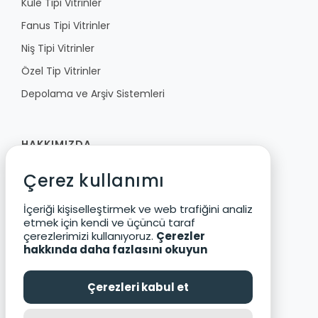
Kule Tipi Vitrinler
Fanus Tipi Vitrinler
Niş Tipi Vitrinler
Özel Tip Vitrinler
Depolama ve Arşiv Sistemleri
HAKKIMIZDA
Çerez kullanımı
Fibula
Vizyon ve Değerler
İçeriği kişiselleştirmek ve web trafiğini analiz
etmek için kendi ve üçüncü taraf
Ürün Geliştirme
çerezlerimizi kullanıyoruz.
Çerezler
Çevre ve Güvenlik
hakkında daha fazlasını okuyun
Katalog
Çerezleri kabul et
Kariyer