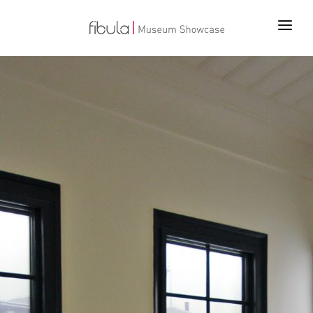
ANA SAYFA
PROJELER
ÜRÜNLER
TEKNOLOJİLER
BİZ KİMİZ
İLETİŞİM