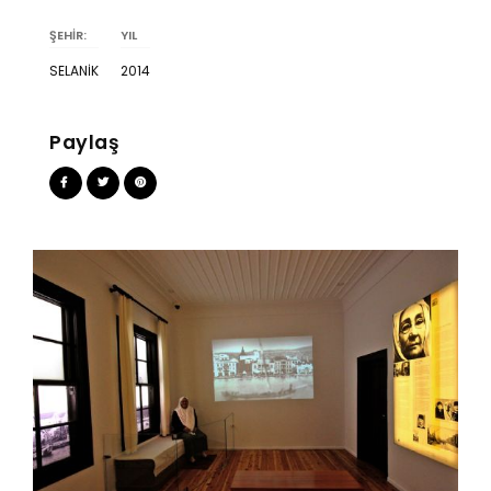
ŞEHİR:
YIL
SELANIK
2014
Paylaş