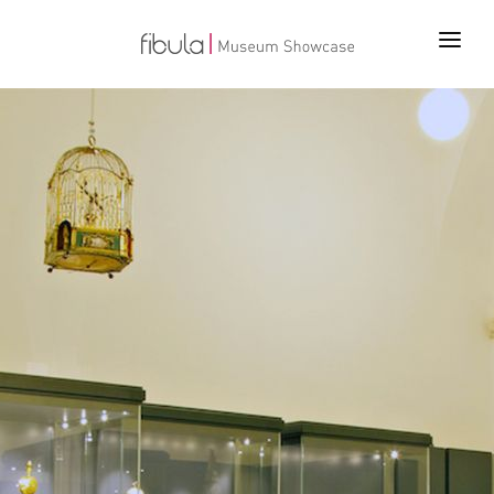
ANA SAYFA
PROJELER
ÜRÜNLER
TEKNOLOJİLER
BİZ KİMİZ
İLETİŞİM