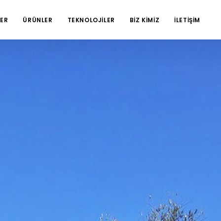
ER
ÜRÜNLER
TEKNOLOJİLER
BİZ KİMİZ
İLETİŞİM