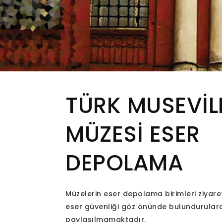
TÜRK MUSEVİL
MÜZESİ ESER
DEPOLAMA
Müzelerin eser depolama birimleri ziyar
eser güvenliği göz önünde bulundurular
paylaşılmamaktadır.