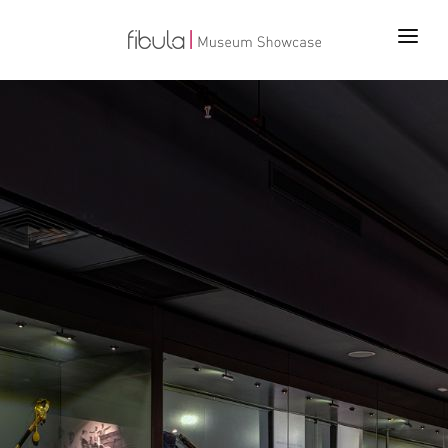
ANA SAYFA
PROJELER
ÜRÜNLER
TEKNOLOJİLER
BİZ KİMİZ
İLETİŞİM