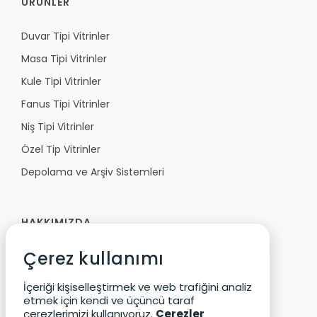
ÜRÜNLER
Duvar Tipi Vitrinler
Masa Tipi Vitrinler
Kule Tipi Vitrinler
Fanus Tipi Vitrinler
Niş Tipi Vitrinler
Özel Tip Vitrinler
Depolama ve Arşiv Sistemleri
HAKKIMIZDA
Çerez kullanımı
Fibula
Vizyon ve Değerler
İçeriği kişiselleştirmek ve web trafiğini analiz
etmek için kendi ve üçüncü taraf
Ürün Geliştirme
çerezlerimizi kullanıyoruz.
Çerezler