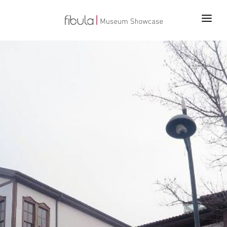
ANA SAYFA
PROJELER
ÜRÜNLER
TEKNOLOJİLER
BİZ KİMİZ
İLETİŞİM