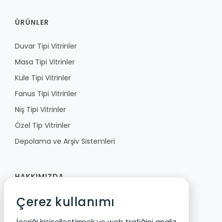
ÜRÜNLER
Duvar Tipi Vitrinler
Masa Tipi Vitrinler
Kule Tipi Vitrinler
Fanus Tipi Vitrinler
Niş Tipi Vitrinler
Özel Tip Vitrinler
Depolama ve Arşiv Sistemleri
HAKKIMIZDA
Çerez kullanımı
Fibula
Vizyon ve Değerler
İçeriği kişiselleştirmek ve web trafiğini analiz