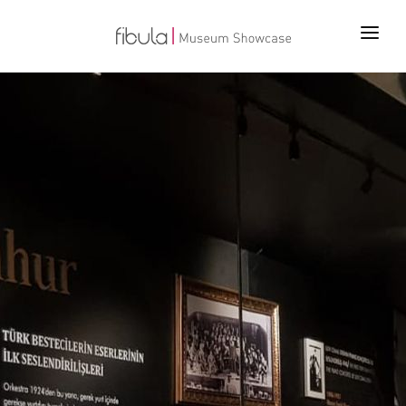
ANA SAYFA
PROJELER
ÜRÜNLER
TEKNOLOJİLER
BİZ KİMİZ
İLETİŞİM