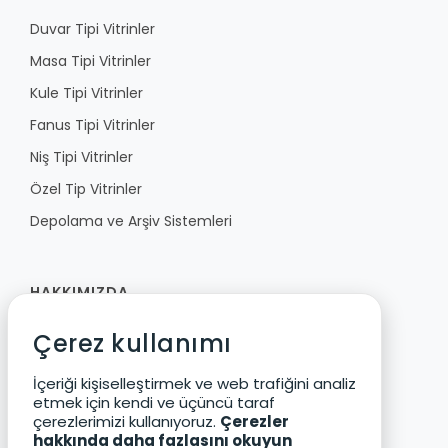
Duvar Tipi Vitrinler
Masa Tipi Vitrinler
Kule Tipi Vitrinler
Fanus Tipi Vitrinler
Niş Tipi Vitrinler
Özel Tip Vitrinler
Depolama ve Arşiv Sistemleri
HAKKIMIZDA
Çerez kullanımı
Fibula
Vizyon ve Değerler
İçeriği kişiselleştirmek ve web trafiğini analiz
etmek için kendi ve üçüncü taraf
Ürün Geliştirme
çerezlerimizi kullanıyoruz.
Çerezler
Çevre ve Güvenlik
hakkında daha fazlasını okuyun