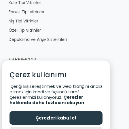
Kule Tipi Vitrinler
Fanus Tipi Vitrinler
Niş Tipi Vitrinler
Özel Tip Vitrinler
Depolama ve Arşiv Sistemleri
HAKKIMIZDA
Çerez kullanımı
Fibula
Vizyon ve Değerler
İçeriği kişiselleştirmek ve web trafiğini analiz
etmek için kendi ve üçüncü taraf
Ürün Geliştirme
çerezlerimizi kullanıyoruz.
Çerezler
Çevre ve Güvenlik
hakkında daha fazlasını okuyun
Katalog
Çerezleri kabul et
Kariyer