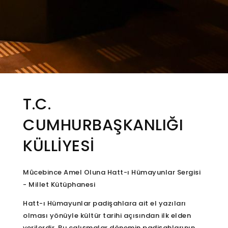
T.C.
CUMHURBAŞKANLIĞI
KÜLLİYESİ
Mûcebince Amel Oluna Hatt-ı Hümayunlar Sergisi
- Millet Kütüphanesi
Hatt-ı Hümayunlar padişahlara ait el yazıları
olması yönüyle kültür tarihi açısından ilk elden
verilerdir. Bu çalışmalar dönemin padişahlarının