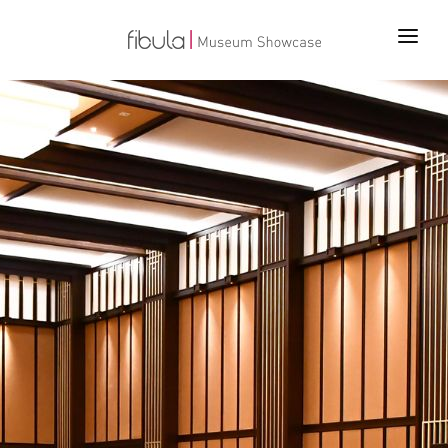
ANA SAYFA
PROJELER
ÜRÜNLER
TEKNOLOJİLER
BİZ KİMİZ
İLETİŞİM