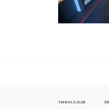
TEKNOLOJILER
Ü