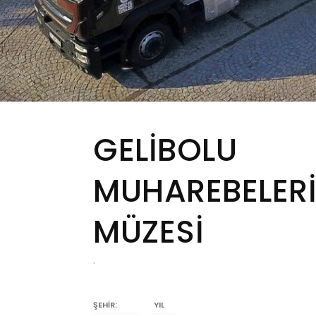
GELİBOLU
MUHAREBELERİ
MÜZESİ
.
ŞEHİR:
YIL