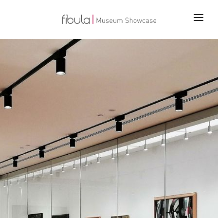
ANA SAYFA
PROJELER
ÜRÜNLER
TEKNOLOJİLER
BİZ KİMİZ
İLETİŞİM