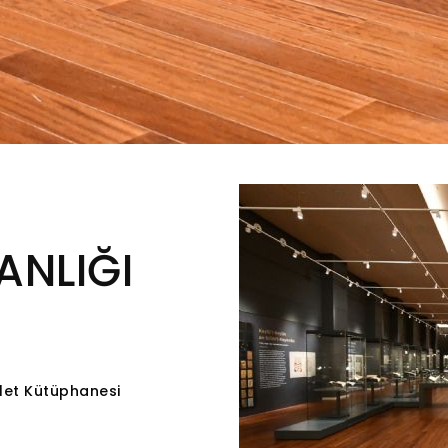
NLIĞI
llet Kütüphanesi